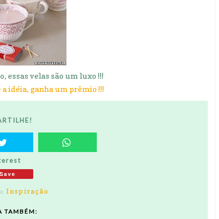
o, essas velas são um luxo !!!
 a idéia, ganha um prêmio !!!
RTILHE!
terest
Save
s:
Inspiração
A TAMBÉM: