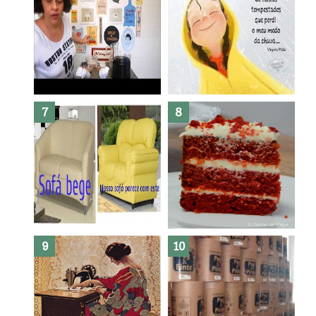
Dez bolos pra fazer antes de
morrer !
Haters, como surgiram?
Como fazer leites vegetais ?
O medo que habita em nós.