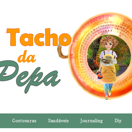
o
Gostosuras
Saudáveis
Journaling
Diy