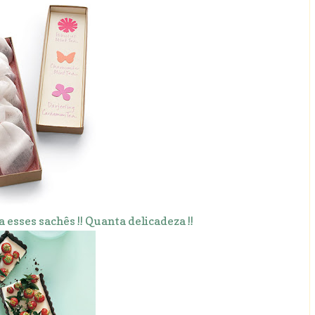
a esses sachês !! Quanta delicadeza !!