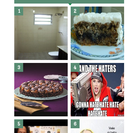
Banheiro novo por menos de
R$300,00 ?? E sem quebra
quebra ??( Editado)
Posso congelar bolo ??