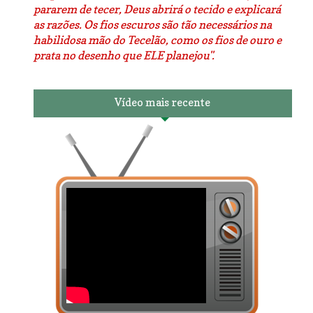
pararem de tecer, Deus abrirá o tecido e explicará
as razões. Os fios escuros são tão necessários na
habilidosa mão do Tecelão, como os fios de ouro e
prata no desenho que ELE planejou".
Vídeo mais recente