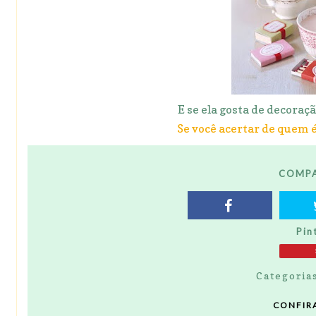
E se ela gosta de decoraçã
Se você acertar de quem é
COMPA
Pin
Categoria
CONFIR