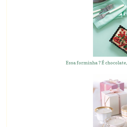
Essa forminha ? É chocolate