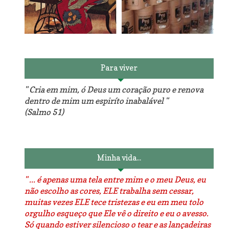
Reforma do sofá, agora é
em patchwork!
The Red Velvet !!! O Perfeito
Para viver
" Cria em mim, ó Deus um coração puro e renova
dentro de mim um espiríto inabalável "
(Salmo 51)
Luminárias recicladas e o
O dia que aprendi a costurar.
lado positivo da internet.
Minha vida...
" ... é apenas uma tela entre mim e o meu Deus, eu
não escolho as cores, ELE trabalha sem cessar,
muitas vezes ELE tece tristezas e eu em meu tolo
orgulho esqueço que Ele vê o direito e eu o avesso.
Só quando estiver silencioso o tear e as lançadeiras