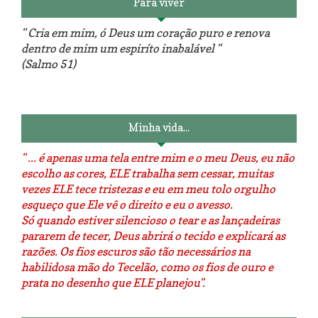
Para viver
" Cria em mim, ó Deus um coração puro e renova
dentro de mim um espiríto inabalável "
(Salmo 51)
Luminárias recicladas e o lado
O dia que aprendi a costurar.
positivo da internet.
Minha vida...
" ... é apenas uma tela entre mim e o meu Deus, eu não
escolho as cores, ELE trabalha sem cessar, muitas
vezes ELE tece tristezas e eu em meu tolo orgulho
esqueço que Ele vê o direito e eu o avesso.
Só quando estiver silencioso o tear e as lançadeiras
pararem de tecer, Deus abrirá o tecido e explicará as
razões. Os fios escuros são tão necessários na
habilidosa mão do Tecelão, como os fios de ouro e
prata no desenho que ELE planejou".