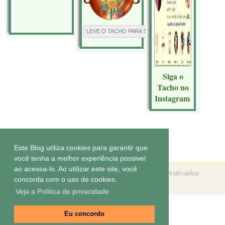
Siga o
Tacho no
Instagram
Tecnologia do
Blogger
.
Este Blog utiliza cookies para garantir que
você tenha a melhor experiência possivel
ao acessa-lo. Ao utilizar este site, você
Copyright ©
O tacho da Pepa
Todos os direitos reservados
concorda com o uso de cookies.
Tema by
Elaine Gaspareto
Veja a Política de privacidade
Eu concordo