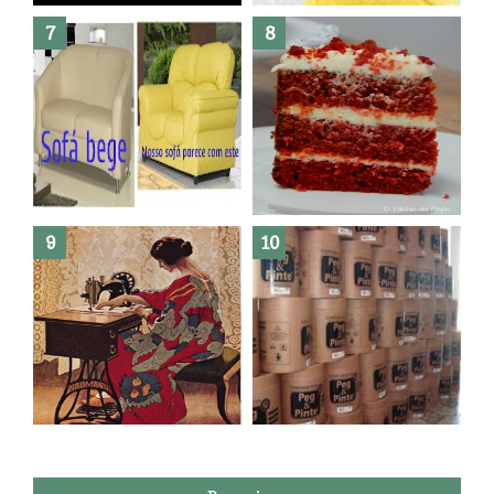
morrer !
Haters, como surgiram?
Como fazer leites vegetais ?
O medo que habita em nós.
Reforma do sofá, agora é em
patchwork!
The Red Velvet !!! O Perfeito