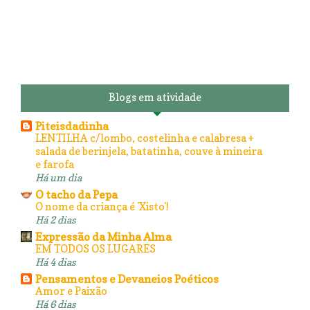
Blogs em atividade
Piteisdadinha
LENTILHA c/lombo, costelinha e calabresa +
salada de berinjela, batatinha, couve à mineira
e farofa
Há um dia
O tacho da Pepa
O nome da criança é 'Xisto'!
Há 2 dias
Expressão da Minha Alma
EM TODOS OS LUGARES
Há 4 dias
Pensamentos e Devaneios Poéticos
Amor e Paixão
Há 6 dias