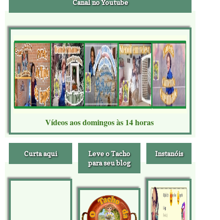
Canal no Youtube
Vídeos aos domingos às 14 horas
Curta aqui
Leve o Tacho
Instanóis
para seu blog