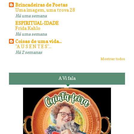
Brincadeiras de Poetas
Uma imagem, uma trova 28
Há uma semana
ESPIRITUAL-IDADE
Frida Kahlo
Há uma semana
Coisas de uma vida...
"A U S E N T E S"...
Há 2 semanas
Mostrar todos
A Vi fala