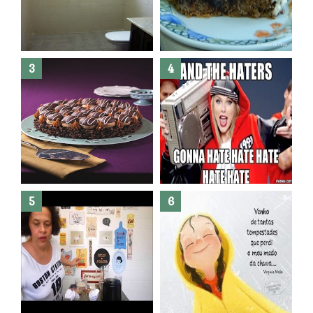
Banheiro novo por menos de
R$300,00 ?? E sem quebra
quebra ??( Editado)
Posso congelar bolo ??
Dez bolos pra fazer antes de