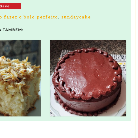
Save
 fazer o bolo perfeito
,
sundaycake
A TAMBÉM: