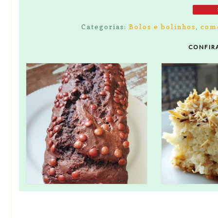
Categorias:
Bolos e bolinhos
,
como
CONFIR