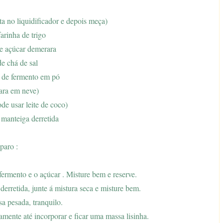
ta no liquidificador e depois meça)
farinha de trigo
de açúcar demerara
de chá de sal
a de fermento em pó
lara em neve)
ode usar leite de coco)
 manteiga derretida
paro :
 fermento e o açúcar . Misture bem e reserve.
derretida, junte á mistura seca e misture bem.
sa pesada, tranquilo.
amente até incorporar e ficar uma massa lisinha.