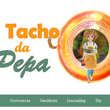
o
Gostosuras
Saudáveis
Journaling
Diy