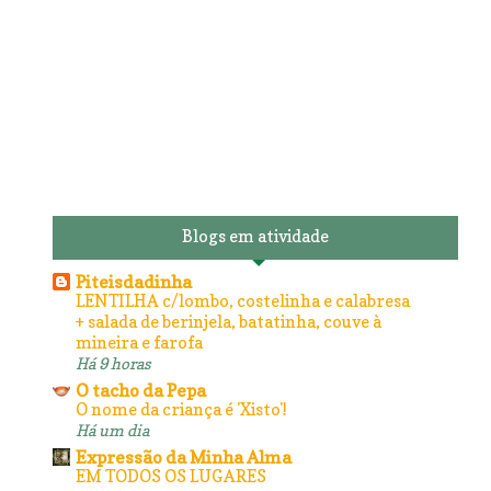
Blogs em atividade
Piteisdadinha
LENTILHA c/lombo, costelinha e calabresa
+ salada de berinjela, batatinha, couve à
mineira e farofa
Há 9 horas
O tacho da Pepa
O nome da criança é 'Xisto'!
Há um dia
Expressão da Minha Alma
EM TODOS OS LUGARES