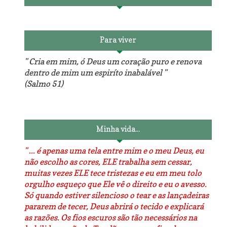
Para viver
" Cria em mim, ó Deus um coração puro e renova
dentro de mim um espiríto inabalável "
(Salmo 51)
Minha vida...
" ... é apenas uma tela entre mim e o meu Deus, eu
não escolho as cores, ELE trabalha sem cessar,
muitas vezes ELE tece tristezas e eu em meu tolo
orgulho esqueço que Ele vê o direito e eu o avesso.
Só quando estiver silencioso o tear e as lançadeiras
pararem de tecer, Deus abrirá o tecido e explicará
as razões. Os fios escuros são tão necessários na