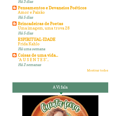
Há 3 dias
Pensamentos e Devaneios Poéticos
Amor e Paixão
Há 5 dias
Brincadeiras de Poetas
Uma imagem, uma trova 28
Há 5 dias
ESPIRITUAL-IDADE
Frida Kahlo
Há uma semana
Coisas de uma vida...
"A U S E N T E S"...
Há 2 semanas
Mostrar todos
A Vi fala