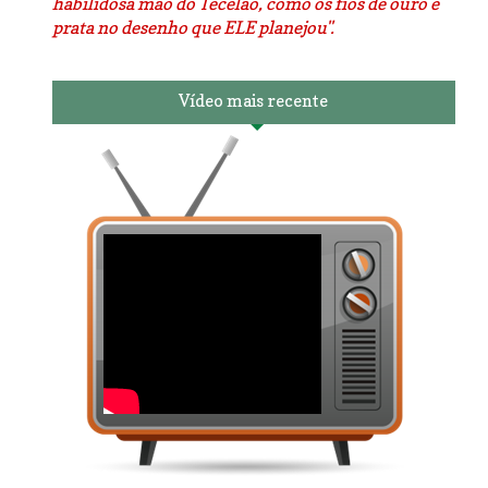
habilidosa mão do Tecelão, como os fios de ouro e
prata no desenho que ELE planejou".
Vídeo mais recente